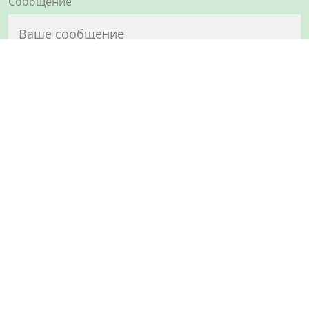
Сообщение
Прикрепить файл
Выбрать файл
Чтобы продолжить, введите указаные ниже символы:
Нажимая кнопку Написать